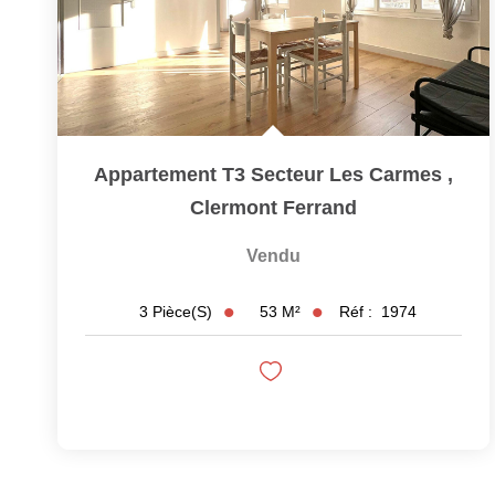
Appartement T3 Secteur Les Carmes
,
Clermont Ferrand
Vendu
53
M²
Réf :
1974
3
Pièce(s)