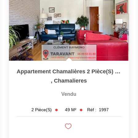
Appartement Chamalières 2 Pièce(s) 49 M2
,
Chamalieres
Vendu
49
M²
Réf :
1997
2
Pièce(s)