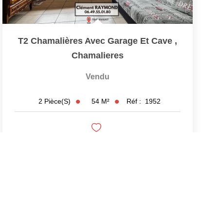
T2 Chamalières Avec Garage Et Cave
,
Chamalieres
Vendu
54
M²
Réf :
1952
2
Pièce(s)