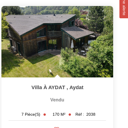
Créer une alerte
Villa À AYDAT
,
Aydat
Vendu
170
M²
Réf :
2038
7
Pièce(s)