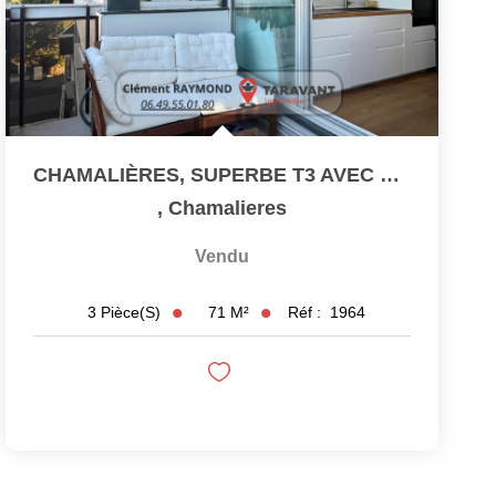
CHAMALIÈRES, SUPERBE T3 AVEC VUE, BALCON / TERRASSE ET...
,
Chamalieres
Vendu
71
M²
Réf :
1964
3
Pièce(s)