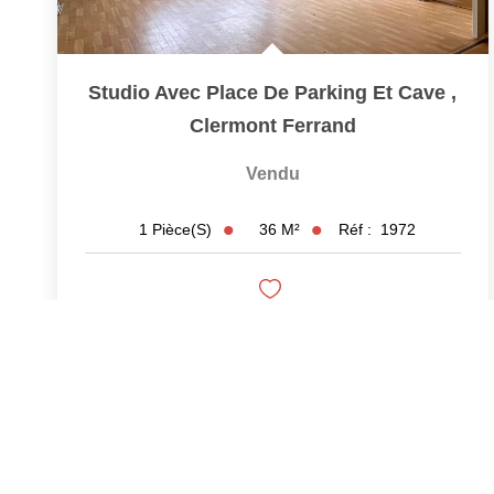
Studio Avec Place De Parking Et Cave
,
Clermont Ferrand
Vendu
36
M²
Réf :
1972
1
Pièce(s)