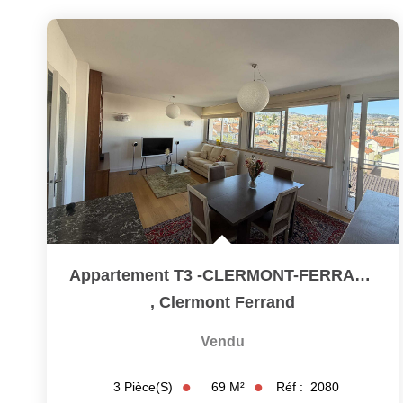
Appartement T3 -CLERMONT-FERRAND
,
Clermont Ferrand
Vendu
69
M²
Réf :
2080
3
Pièce(s)