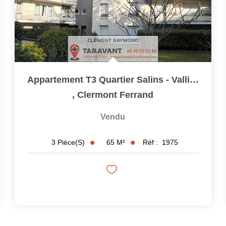
Appartement T3 Quartier Salins - Vallières
,
Clermont Ferrand
Vendu
65
M²
Réf :
1975
3
Pièce(s)