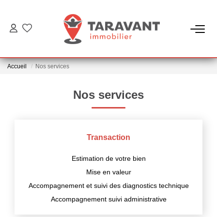
ACCUEIL
Accueil
Nos services
ACHETER
Nos services
LOUER
VENDRE
Transaction
Estimation de votre bien
NOTRE AGENCE
Mise en valeur
Accompagnement et suivi des diagnostics technique
Qui Sommes Nous
Accompagnement suivi administrative
Notre Équipe