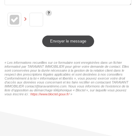
Envoyer le message
« Les informations recueillies sur ce formulaire sont enregistrées dans un fichier
informatisé par TARAVANT IMMOBILIER pour gérer votre demande de contact. Elles
sont conservées pour la durée nécessaire à la gestion de la relation client dans le
respect des prescriptions légales applicables et sont destinées à nos conseillers
Conformément à la loi « informatique et libertés », vous pouvez exercer votre droit
d'accès aux données vous concernant et les faire rectifier en contactant TARAVANT
IMMOBILIER contact@taravantimmo.com. Nous vous informons de l'existence de la
liste d'opposition au démarchage téléphonique « Bloctel », sur laquelle vous pouvez
vous inscrire ici :
https://www.bloctel.gouv.fr/
»