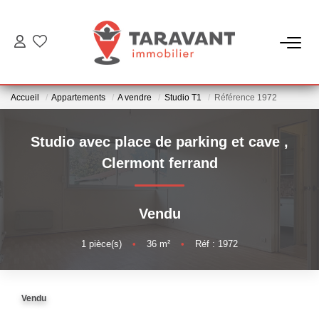
ACCUEIL
Accueil
Appartements
A vendre
Studio T1
Référence 1972
ACHETER
Studio avec place de parking et cave
,
LOUER
Clermont ferrand
VENDRE
Vendu
NOTRE AGENCE
1
pièce(s)
•
36
m²
•
Réf : 1972
Qui Sommes Nous
Vendu
Notre Équipe