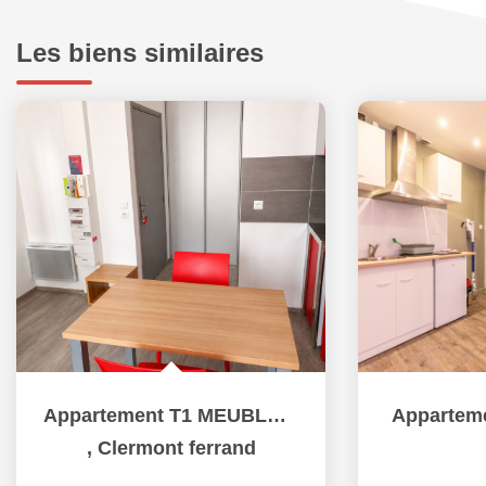
Les biens similaires
Appartement T1 MEUBLE - CLERMONT-FERRAND
Appartem
,
Clermont ferrand