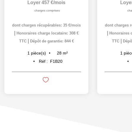
Loyer 457 €/mois
Loye
charges comprises
cha
dont charges récupérables: 35 €/mois
dont charges r
|
|
Honoraires charge locataire: 308 €
Honoraires c
|
|
TTC
Dépôt de garantie: 844 €
TTC
Dépôt
28
m²
1
pièce(s)
1
pièc
Réf :
F1B20