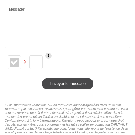
Message*
Envoyer le message
« Les informations recueillies sur ce formulaire sont enregistrées dans un fichier
informatisé par TARAVANT IMMOBILIER pour gérer votre demande de contact. Elles
sont conservées pour la durée nécessaire à la gestion de la relation client dans le
respect des prescriptions légales applicables et sont destinées à nos conseillers
Conformément à la loi « informatique et libertés », vous pouvez exercer votre droit
d'accès aux données vous concernant et les faire rectifier en contactant TARAVANT
IMMOBILIER contact@taravantimmo.com. Nous vous informons de l'existence de la
liste d'opposition au démarchage téléphonique « Bloctel », sur laquelle vous pouvez