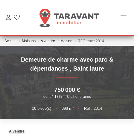
ACCUEIL
Accueil
Maisons
A vendre
Maison
Référence 2014
ACHETER
Demeure de charme avec parc &
LOUER
dépendances
,
Saint laure
VENDRE
750 000 €
dont 4,17% TTC d'honoraires
NOTRE AGENCE
10
pièce(s)
•
398
m²
•
Réf : 2014
Qui Sommes Nous
Notre Équipe
A vendre