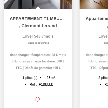
APPARTEMENT T1 MEUBLE SECTEUR SALINS
,
Clermont-ferrand
Loyer 543 €/mois
Loye
charges comprises
cha
dont charges récupérables: 48 €/mois
dont charges r
|
|
Honoraires charge locataire: 308 €
Honoraires c
|
|
TTC
Dépôt de garantie: 495 €
TTC
Dépôt
28
m²
1
pièce(s)
2
pièc
Réf :
F1BELLE
Ré