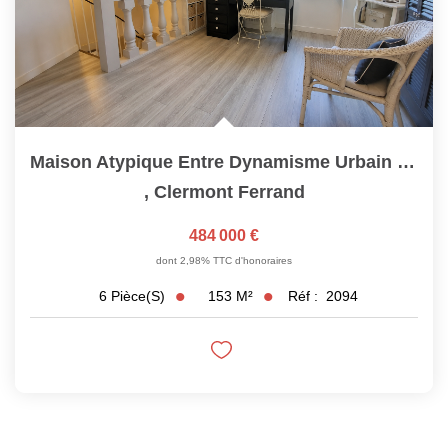
Maison Atypique Entre Dynamisme Urbain Et Calme Absolu Coté...
,
Clermont Ferrand
484 000 €
dont 2,98% TTC d'honoraires
153
M²
Réf :
2094
6
Pièce(s)