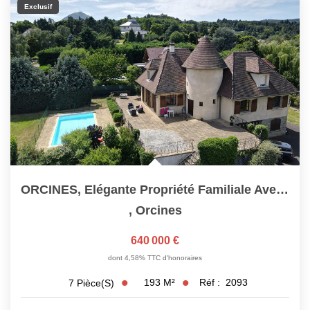
Exclusif
ORCINES, Elégante Propriété Familiale Avec Piscine, Cadre...
,
Orcines
640 000 €
dont 4,58% TTC d'honoraires
193
M²
Réf :
2093
7
Pièce(s)