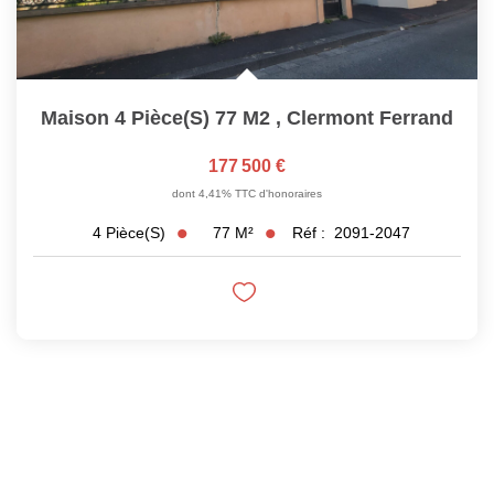
Maison 4 Pièce(s) 77 M2
,
Clermont Ferrand
177 500 €
dont 4,41% TTC d'honoraires
77
M²
Réf :
2091-2047
4
Pièce(s)