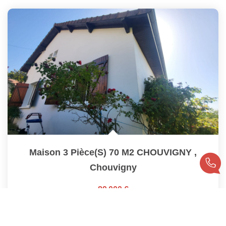
Maison 3 Pièce(s) 70 M2 CHOUVIGNY
,
Chouvigny
89 000 €
dont 7,88% TTC d'honoraires
70
M²
Réf :
2082
3
Pièce(s)