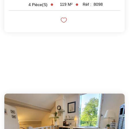
119
M²
Réf :
8098
4
Pièce(s)