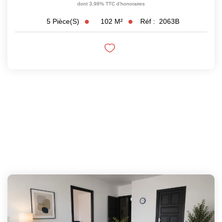
dont 3,98% TTC d'honoraires
102
M²
Réf :
2063B
5
Pièce(s)