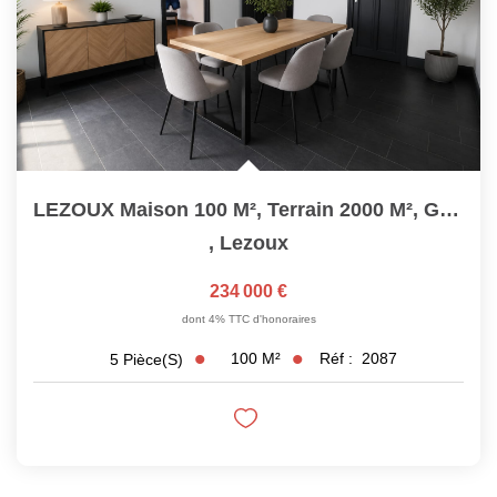
LEZOUX Maison 100 M², Terrain 2000 M², Grange De 170 M²
,
Lezoux
234 000 €
dont 4% TTC d'honoraires
100
M²
Réf :
2087
5
Pièce(s)