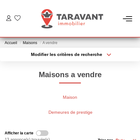
ACCUEIL
Accueil
Maisons
A vendre
ACHETER
Modifier les critères de recherche
Type de transaction
Localisation
Acheter
Localisation
LOUER
Maisons a vendre
Type de bien
Sélectionnez...
Surface min
VENDRE
Plus de critères
Budget max
Maison
NOTRE AGENCE
Créer une alerte
Demeures de prestige
Qui Sommes Nous
Notre Équipe
Afficher la carte
13 annonce(s) trouvée(s)