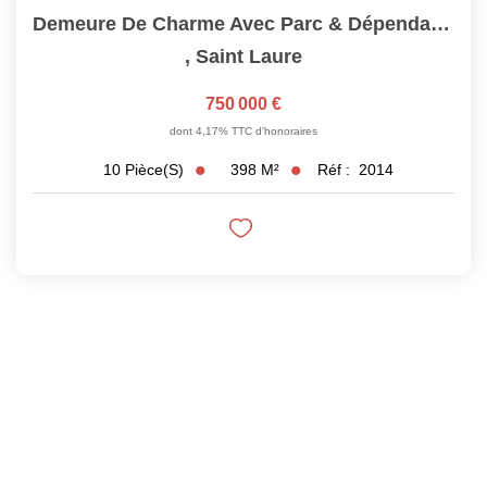
Demeure De Charme Avec Parc & Dépendances
,
Saint Laure
750 000 €
dont 4,17% TTC d'honoraires
398
M²
Réf :
2014
10
Pièce(s)