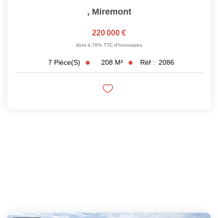
,
Miremont
220 000 €
dont 4,76% TTC d'honoraires
208
M²
Réf :
2086
7
Pièce(s)