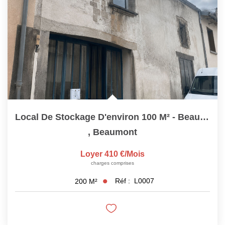
NOS SERVICES
CONTACT
Local De Stockage D'environ 100 M² - Beaumont (idéal...
,
Beaumont
Loyer 410 €/mois
charges comprises
Réf :
L0007
200
M²