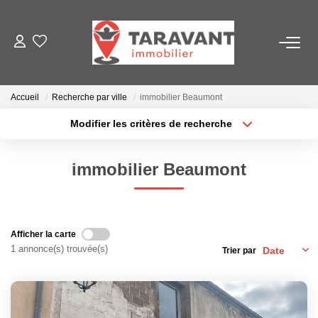
ACCUEIL
Accueil
Recherche par ville
immobilier Beaumont
ACHETER
Modifier les critères de recherche
Localisation
Type de transaction
Surface min
LOUER
immobilier Beaumont
Type de bien
Plus de critères
Budget max
VENDRE
Créer une alerte
Afficher la carte
NOTRE AGENCE
1 annonce(s) trouvée(s)
Trier par
Qui Sommes Nous
Notre Équipe