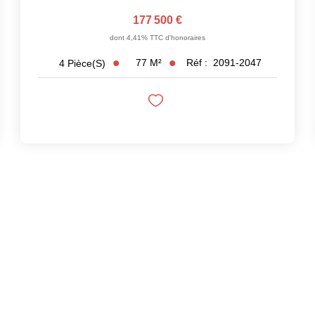
177 500 €
dont 4,41% TTC d'honoraires
77
M²
Réf :
2091-2047
4
Pièce(s)