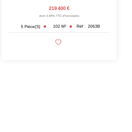
219 400 €
dont 3,98% TTC d'honoraires
102
M²
Réf :
2063B
5
Pièce(s)