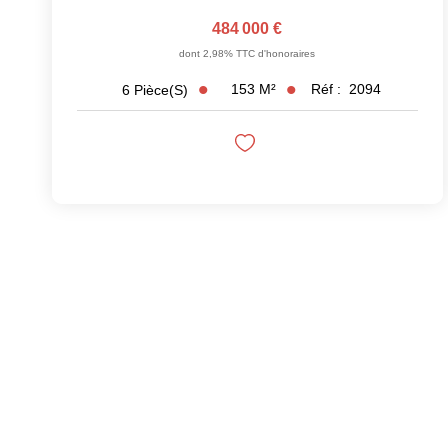
484 000 €
dont 2,98% TTC d'honoraires
153
M²
Réf :
2094
6
Pièce(s)