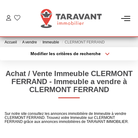
ACCUEIL
Accueil
A vendre
Immeuble
CLERMONT FERRAND
ACHETER
Modifier les critères de recherche
Type de transaction
Localisation
Acheter
Localisation
LOUER
Achat / Vente Immeuble CLERMONT
Type de bien
Sélectionnez...
Surface min
FERRAND - Immeuble a vendre à
VENDRE
CLERMONT FERRAND
Plus de critères
Budget max
NOTRE AGENCE
Créer une alerte
Sur notre site consultez les annonces immobilière de Immeuble à vendre
CLERMONT FERRAND. Trouvez votre Immeuble sur CLERMONT
Qui Sommes Nous
FERRAND grâce aux annonces immobilières de TARAVANT IMMOBILIER.
Notre Équipe