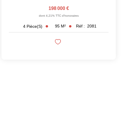
198 000 €
dont 4,21% TTC d'honoraires
95
M²
Réf :
2081
4
Pièce(s)