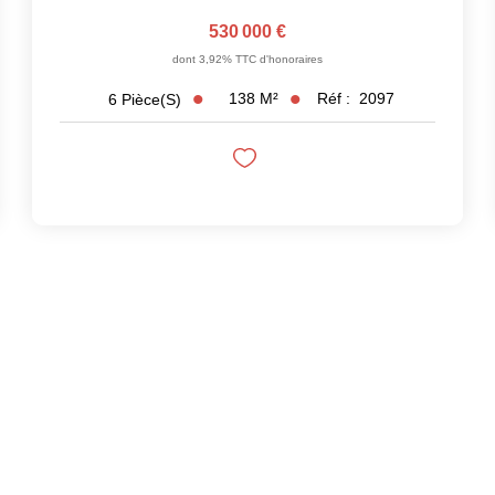
530 000 €
dont 3,92% TTC d'honoraires
138
M²
Réf :
2097
6
Pièce(s)