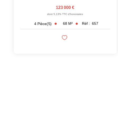
123 000 €
dont 5,13% TTC d'honoraires
68
M²
Réf :
657
4
Pièce(s)